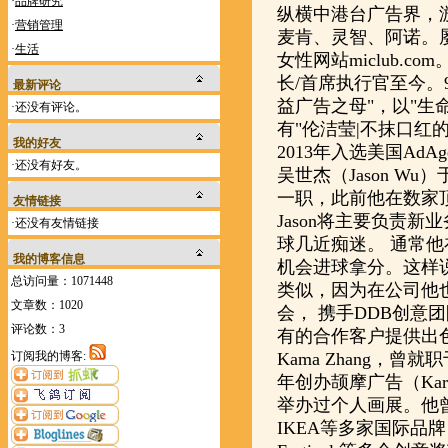
·
品牌研究
纵横中港台广告界，
·
营销管理
麦肯、灵智、阿诺。
·
生活
女性网站miclub.c
长/首席执行官至今。
最新评论
益广告之母"，以"生命
·还没有评论。
有"伦洁莹|不抹口红
我的好友
2013年入选美国AdAge"W
·还没有好友。
吴世杰（Jason Wu
一职，此前他在数家顶
友情链接
Jason将主要负责新
·还没有友情链接
球几近痴迷。 通常
我的博客信息
机会进球拿分。这样说
总访问量：1071448
类似，因为在公司他
文章数：1020
会， 携手DDB创意
评论数：3
有的合作客户提供出
Kama Zhang，曾
订阅我的博客:
年创办颉摩广告（Ka
举办过个人画展。他曾服务于
IKEA等多家国际品牌，在