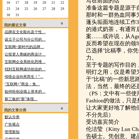
写在前面的话
16
17
18
19
20
21
22
准备这篇专题是源于自
23
24
25
26
27
28
29
那时和一群热血同事
30
31
1
2
3
4
5
蓬头垢面地连续工作
我的最近文章
的港式奶茶，有通宵
·
品牌在文化取向及个性…
案……或许说，从Age
·
设立子公司与分公司的…
反而希望在现在的领
·
互联网+新时代的品牌…
己选择"比稿季，你
·
让投资人青睐的商业计…
力。
·
互联网企业系统化思维…
至于专题的写作目的
·
找到互联网成功创业的…
明灯之用，仅是希望
·
传统企业向死而生！“…
于"比稿"的一些新
·
“互联网+”商业：免…
法，当然，最终的还
·
如何给创业插上资本的…
（PS：文中有一些
·
新三板的“新”体现…
Fashion的做法
让大家更好地了解他
我的文章分类
不分先后）
·
默认分类
受访嘉宾简介
·
广告视点
伦洁莹（Kitty Lu
·
管理新知
告硕士。凭创意、建