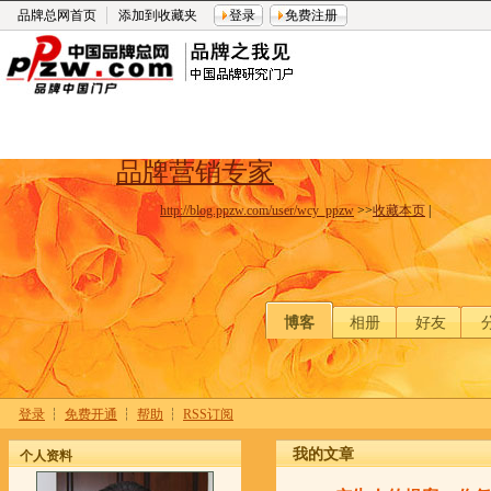
品牌总网首页
添加到收藏夹
登录
免费注册
品牌营销专家
http://blog.ppzw.com/user/wcy_ppzw
>>
收藏本页
|
博客
相册
好友
登录
┆
免费开通
┆
帮助
┆
RSS订阅
我的文章
个人资料