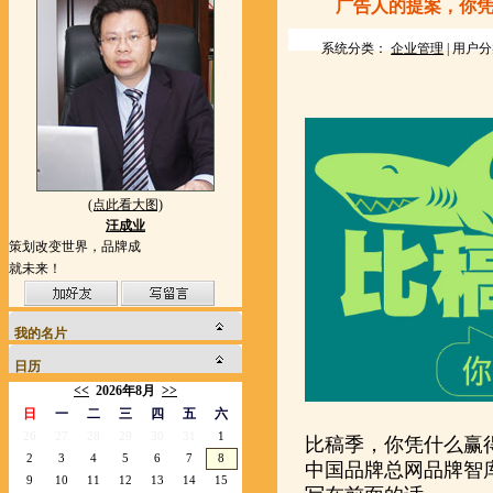
广告人的提案，你
系统分类：
企业管理
| 用户
(点此看大图)
汪成业
策划改变世界，品牌成
就未来！
我的名片
日历
<<
2026年8月
>>
日
一
二
三
四
五
六
26
27
28
29
30
31
1
比稿季，你凭什么赢
2
3
4
5
6
7
8
中国品牌总网品牌智
9
10
11
12
13
14
15